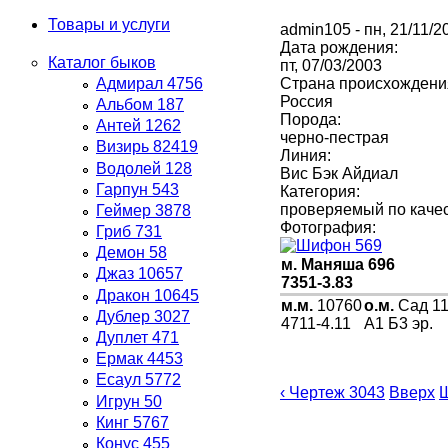
Товары и услуги
admin105
- пн, 21/11/2
Дата рождения:
Каталог быков
пт, 07/03/2003
Адмирал 4756
Страна происхождени
Россия
Альбом 187
Порода:
Антей 1262
черно-пестрая
Визирь 82419
Линия:
Водолей 128
Вис Бэк Айдиал
Гарпун 543
Категория:
проверяемый по качес
Геймер 3878
Фотография:
Гриб 731
Демон 58
м. Маняша 696
Джаз 10657
7351-3.83
Дракон 10645
м.м.
10760
о.м.
Сад 1
Дублер 3027
4711-4.11
А1 Б3 эр.
Дуплет 471
Ермак 4453
Есаул 5772
‹ Чертеж 3043
Вверх
Ш
Игрун 50
Кинг 5767
Конус 455