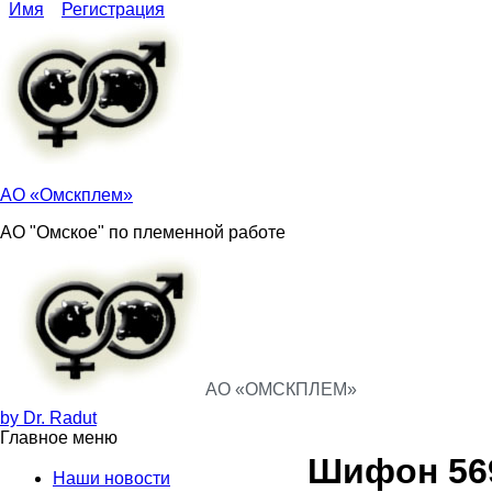
Перейти к основному содержанию
Skip to search
Login links
Имя
Регистрация
АО «Омскплем»
АО "Омское" по племенной работе
АО «ОМСКПЛЕМ»
by Dr. Radut
Главное меню
Шифон 56
Наши новости