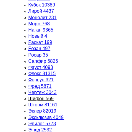
Кубок 10389
Лирой 4437
Монолит 231
Морж 768
Наган 9365
Новый 4
Раскат 199
Розан 497
Росар 35
Сапфир 5825
Фауст 4093
Флокс 81315
Форсун 321
Фред 5871
Чертеж 3043
Шифон 569
Шторм 81161
Эклер 82019
Эксклюзив 4049
Эпилог 5773
Этюд 2532