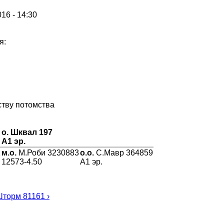
016 - 14:30
я:
тву потомства
о. Шквал 197
А1 эр.
1
м.о.
М.Роби 3230883
о.о.
С.Мавр 364859
12573-4.50
А1 эр.
торм 81161 ›